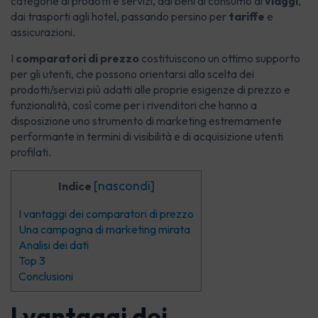
categorie di prodotti e servizi, dai beni di consumo ai
viaggi
,
dai trasporti agli hotel, passando persino per
tariffe
e
assicurazioni.
I
comparatori di prezzo
costituiscono un ottimo supporto
per gli utenti, che possono orientarsi alla scelta dei
prodotti/servizi più adatti alle proprie esigenze di prezzo e
funzionalità, così come per i rivenditori che hanno a
disposizione uno strumento di marketing estremamente
performante in termini di visibilità e di acquisizione utenti
profilati.
[
nascondi
]
Indice
I vantaggi dei comparatori di prezzo
Una campagna di marketing mirata
Analisi dei dati
Top 3
Conclusioni
I vantaggi dei