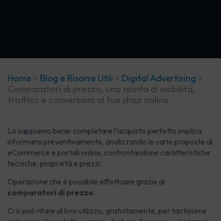
Home
>
Blog e Risorse Utili
>
Digital Advertising
>
Comparatori di prezzo, una spinta di visibilità,
traffico e conversioni al tuo shop online
Lo sappiamo bene: completare l’acquisto perfetto implica
informarsi preventivamente, analizzando le varie proposte di
eCommerce e portali online, confrontandone caratteristiche
tecniche, proprietà e prezzi.
Operazione che è possibile effettuare grazie ai
comparatori di prezzo
.
Ci si può rifare al loro utilizzo, gratuitamente, per tantissime