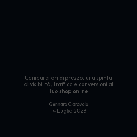
Portali web
Digital intelligence
Web Analytics
Business Intelligence
Marketing Automation
Comparatori di prezzo, una spinta
di visibilità, traffico e conversioni al
tuo shop online
Gennaro Ciaravolo
14 Luglio 2023