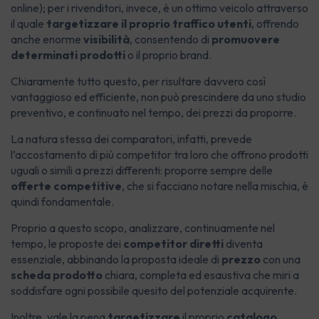
online); per i rivenditori, invece, è un ottimo veicolo attraverso
il quale
targetizzare il proprio traffico utenti
, offrendo
anche enorme
visibilità
, consentendo di
promuovere
determinati prodotti
o il proprio brand.
Chiaramente tutto questo, per risultare davvero così
vantaggioso ed efficiente, non può prescindere da uno studio
preventivo, e continuato nel tempo, dei prezzi da proporre.
La natura stessa dei comparatori, infatti, prevede
l’accostamento di più competitor tra loro che offrono prodotti
uguali o simili a prezzi differenti: proporre sempre delle
offerte competitive
, che si facciano notare nella mischia, è
quindi fondamentale.
Proprio a questo scopo, analizzare, continuamente nel
tempo, le proposte dei
competitor diretti
diventa
essenziale, abbinando la proposta ideale di
prezzo
con una
scheda prodotto
chiara, completa ed esaustiva che miri a
soddisfare ogni possibile quesito del potenziale acquirente.
Inoltre, vale la pena
targetizzare
il proprio
catalogo
,