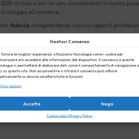
 B2B virtuosi e win-to-win, consolidando la nostra posi
 e lo sviluppo eCommerce.
dato
fiducia
, intraprendendo con noi rapporti professiona
Gestisci Consenso
lla
stima
professionale che tanti clienti e partner hann
 fornire le migliori esperienze, utilizziamo tecnologie come i cookie per
isolvere problemi complessi e velocità nel proporre soluzi
orizzare e/o accedere alle informazioni del dispositivo. Il consenso a queste
nologie ci permetterà di elaborare dati come il comportamento di navigazione o
a il nostro impegno quotidiano è quello di fare sempre
ci su questo sito. Non acconsentire o ritirare il consenso può influire
ativamente su alcune caratteristiche e funzioni.
tisci opzioni
a, potremo leggere sempre più recensioni e
testimonian
Accetta
Nega
e
lasciate dai nostri clienti. Ogni parola riflette l’impeg
Cookie policy
Privacy Policy