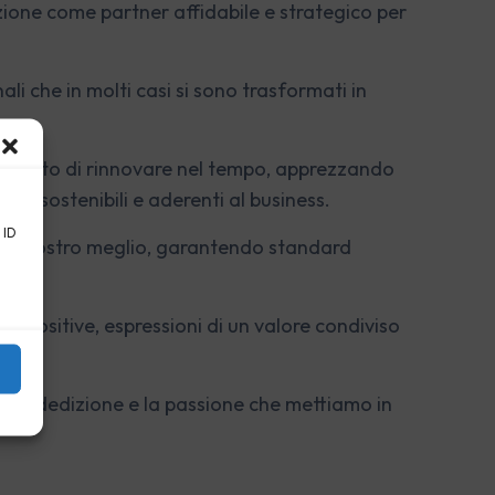
zione come partner affidabile e strategico per
li che in molti casi si sono trasformati in
o scelto di rinnovare nel tempo, apprezzando
oni sostenibili e aderenti al business.
 ID
 del nostro meglio, garantendo standard
ze
positive, espressioni di un valore condiviso
no, la dedizione e la passione che mettiamo in