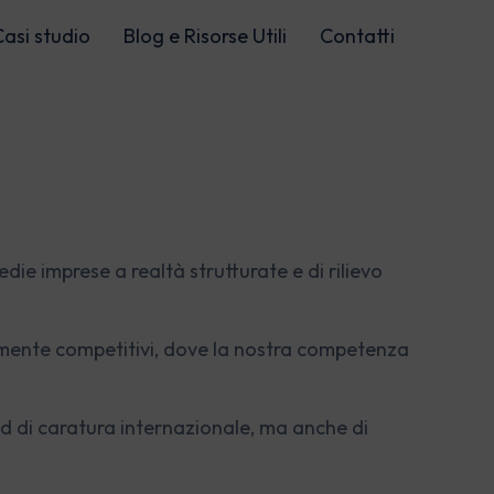
Casi studio
Blog e Risorse Utili
Contatti
Digital intelligence
edie imprese a realtà strutturate e di rilievo
Web Analytics
Business Intelligence
amente competitivi, dove la nostra competenza
Marketing Automation
nd di caratura internazionale, ma anche di