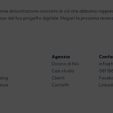
ome dimostrazione concreta di ciò che abbiamo rapprese
sso del tuo progetto digitale. Magari la prossima recensi
Agenzia
Contat
Dicono di Noi
info@t
Casi studio
081 18
ising
Clienti
Faceb
gence
Contatti
Linked