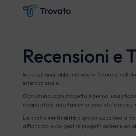
Recensioni e 
SEO
Digital
In questi anni, abbiamo avuto l’onore di col
internazionale.
Consulenza SEO
Google 
SEO Audit
Social A
Ogni storia, ogni progetto è per noi una sfida
Link Building
e capacità di adattamento sono state messe a
Digital PR
La nostra
verticalità
e specializzazione ci ha
affiancarci e co-gestire progetti assieme ad alt