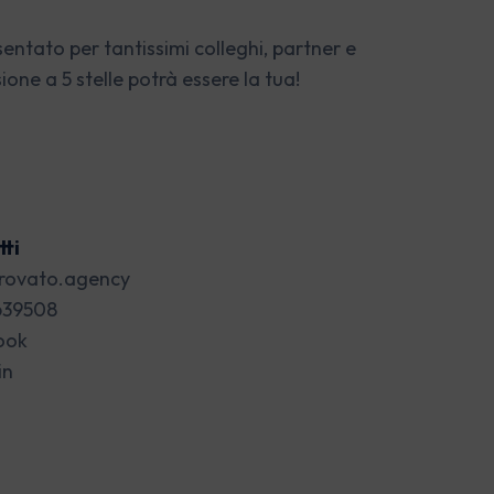
ntato per tantissimi colleghi, partner e
one a 5 stelle potrà essere la tua!
ti
rovato.agency
639508
ook
in