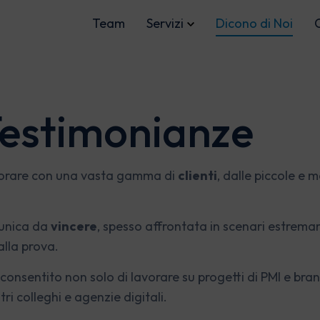
Team
Servizi
Dicono di Noi
Testimonianze
 advertising
Sviluppo web
laborare con una vasta gamma di
clienti
, dalle piccole e m
Ads
e-Commerce
dv
Portali web
 unica da
vincere
, spesso affrontata in scenari estrem
lla prova.
 consentito non solo di lavorare su progetti di PMI e bra
ri colleghi e agenzie digitali.