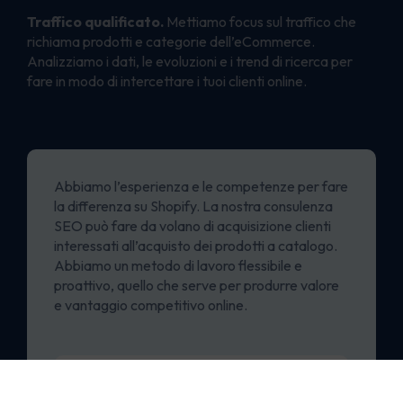
Traffico qualificato.
Mettiamo focus sul traffico che
richiama prodotti e categorie dell’eCommerce.
Analizziamo i dati, le evoluzioni e i trend di ricerca per
fare in modo di intercettare i tuoi clienti online.
Abbiamo l’esperienza e le competenze per fare
la differenza su Shopify. La nostra consulenza
SEO può fare da volano di acquisizione clienti
interessati all’acquisto dei prodotti a catalogo.
Abbiamo un metodo di lavoro flessibile e
proattivo, quello che serve per produrre valore
e vantaggio competitivo online.
1. Analisi preliminare