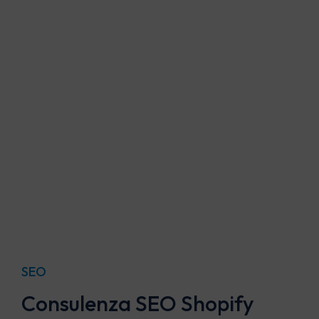
Digital intelligence
Web Analytics
Business Intelligence
Marketing Automation
SEO
Consulenza SEO Shopify